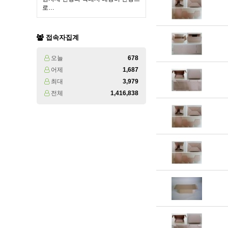
로…
접속자집계
오늘
678
어제
1,687
최대
3,979
전체
1,416,838