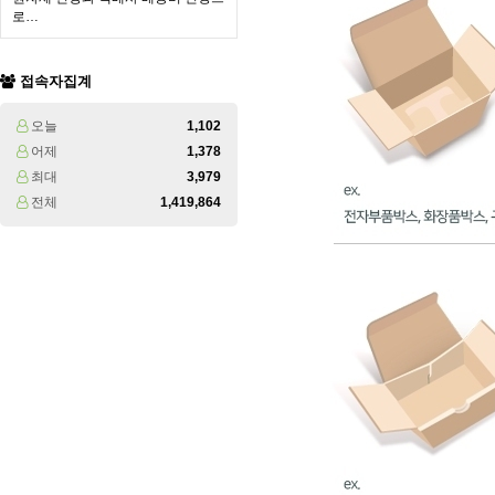
로…
접속자집계
오늘
1,102
어제
1,378
최대
3,979
전체
1,419,864