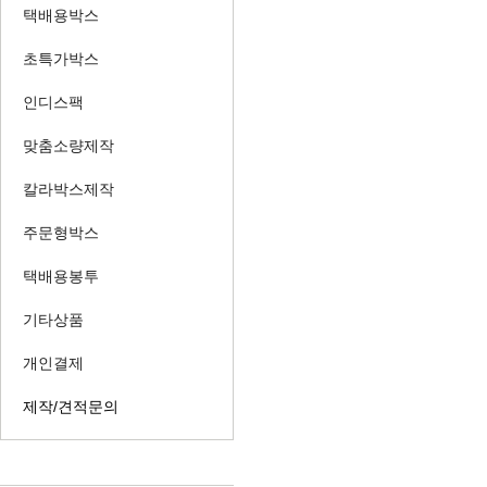
택배용박스
초특가박스
인디스팩
맞춤소량제작
칼라박스제작
주문형박스
택배용봉투
기타상품
개인결제
제작/견적문의