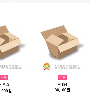
히트
히트
A-134
A-우.3
36,100원
1,900원