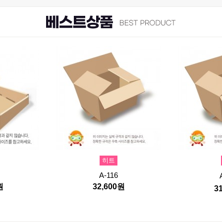
히트
A-116
원
32,600원
3